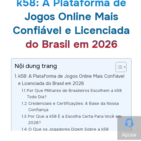
k58: A Plataforma de
Jogos Online Mais
Confiável e Licenciada
do Brasil em 2026
Nội dung trang
k58: A Plataforma de Jogos Online Mais Confiável
e Licenciada do Brasil em 2026
Por Que Milhares de Brasileiros Escolhem a k58
Todo Dia?
Credenciais e Certificações: A Base da Nossa
Confiança
Por Que a k58 É a Escolha Certa Para Você em
2026?
O Que os Jogadores Dizem Sobre a k58
Apoiar
Perguntas Frequentes Sobre a k58