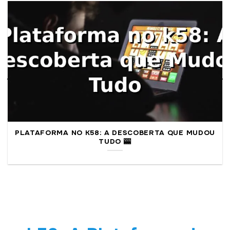
PLATAFORMA NO K58: A DESCOBERTA QUE MUDOU
TUDO 🎰