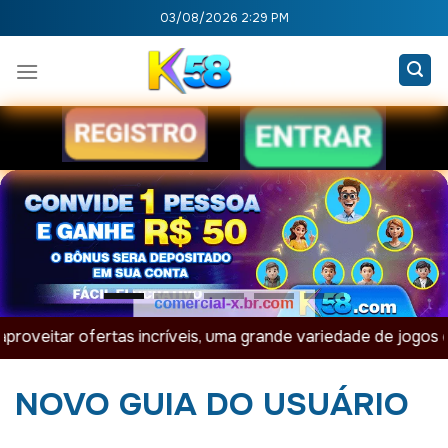
Skip
03/08/2026 2:29 PM
to
content
proveitar ofertas incríveis, uma grande variedade de jogos d
NOVO GUIA DO USUÁRIO