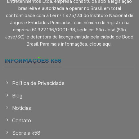
Sobre
Entretenimentos Ltda, empresa constituída sob a legislação
Marcelo Lima
·
11/04/2026
Seguro
a
brasileira e autorizada a operar no Brasil, em total
k58:
conformidade com a Lei nº 1.475/24 do Instituto Nacional de
Conheça
Jogos e Entidades Premiadas, com número de registro na
empresa 61.922.136/0001-98, sede em São José (São
Nossa
José/SC), e detentora de licença emitida pela cidade de Bodó,
História
Brasil. Para mais informações, clique aqui.
INFORMAÇÕES K58
Política de Privacidade
Blog
Quando o assunto é dinheiro e dados pessoais, não
Notícias
existe meio-termo. A
k58 com
foi construída sobre
Contato
pilares sólidos de segurança e conformidade
regulatória, auditados por entidades independentes
Sobre a k58
reconhecidas internacionalmente. Confira nossas