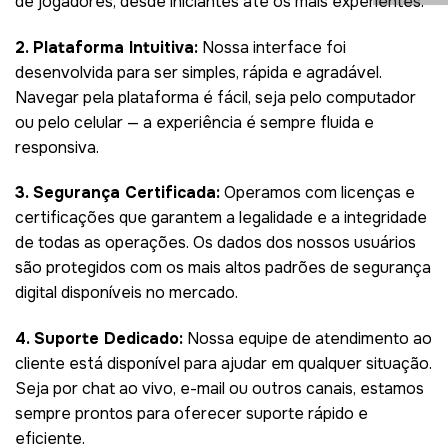
de jogadores, desde iniciantes até os mais experientes.
2. Plataforma Intuitiva:
Nossa interface foi
desenvolvida para ser simples, rápida e agradável.
Navegar pela plataforma é fácil, seja pelo computador
ou pelo celular — a experiência é sempre fluida e
responsiva.
3. Segurança Certificada:
Operamos com licenças e
certificações que garantem a legalidade e a integridade
de todas as operações. Os dados dos nossos usuários
são protegidos com os mais altos padrões de segurança
digital disponíveis no mercado.
4. Suporte Dedicado:
Nossa equipe de atendimento ao
cliente está disponível para ajudar em qualquer situação.
Seja por chat ao vivo, e-mail ou outros canais, estamos
sempre prontos para oferecer suporte rápido e
eficiente.