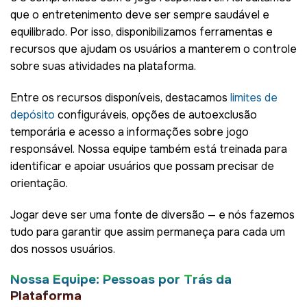
que o entretenimento deve ser sempre saudável e
equilibrado. Por isso, disponibilizamos ferramentas e
recursos que ajudam os usuários a manterem o controle
sobre suas atividades na plataforma.
Entre os recursos disponíveis, destacamos
limites de
depósito
configuráveis, opções de autoexclusão
temporária e acesso a informações sobre jogo
responsável. Nossa equipe também está treinada para
identificar e apoiar usuários que possam precisar de
orientação.
Jogar deve ser uma fonte de diversão — e nós fazemos
tudo para garantir que assim permaneça para cada um
dos nossos usuários.
Nossa Equipe: Pessoas por Trás da
Plataforma