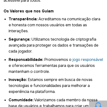
acessível para todos.
Os Valores que nos Guiam
Transparência:
Acreditamos na comunicação clara
e honesta com nossos usuários em todas as
interações.
Segurança:
Utilizamos tecnologia de criptografia
avançada para proteger os dados e transações de
cada jogador.
Responsabilidade:
Promovemos o
jogo responsável
e oferecemos ferramentas para que os usuários
mantenham o controle.
Inovação:
Estamos sempre em busca de novas
tecnologias e funcionalidades para melhorar a
experiência na plataforma.
Comunidade:
Valorizamos cada membro da nossa
base de usuários e trabalhamos para criar um