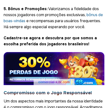
5. Bônus e Promoções:
Valorizamos a fidelidade dos
nossos jogadores com promoções exclusivas,
bônus de
boas-vindas
e recompensas para usuários frequentes.
Há sempre algo especial esperando por você.
Cadastre-se agora e descubra por que somos a
escolha preferida dos jogadores brasileiros!
Compromisso com o Jogo Responsável
Um dos aspectos mais importantes da nossa identidade
é o compromisso com o jogo responsável. Acreditamos