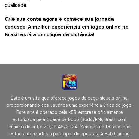
qualidade.
Crie sua conta agora e comece sua jornada
conosco. A melhor experiência em jogos online no
Brasil está a um clique de distância!
Este é um site que oferece jogos de caça-níqueis online,
proporcionando aos usuários uma experiência única de jogo.
Este site é operado pela k58, empresa oficialmente
autorizada pela cidade de Bodó (Bodó/RN), Brasil, com
número de autorização 46/2024. Menores de 18 anos não
estão autorizados a participar de apostas. A Hub Gaming