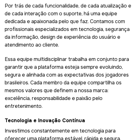
Por trás de cada funcionalidade, de cada atualização e
de cada interação com o suporte, há uma equipe
dedicada e apaixonada pelo que faz. Contamos com
profissionais especializados em tecnologia, segurança
da informação, design de experiência do usuário e
atendimento ao cliente.
Essa equipe multidisciplinar trabalha em conjunto para
garantir que a plataforma esteja sempre evoluindo,
segura e alinhada com as expectativas dos jogadores
brasileiros. Cada membro da equipe compartilha os
mesmos valores que definem a nossa marca:
excelência, responsabilidade e paixão pelo
entretenimento.
Tecnologia e Inovação Contínua
Investimos constantemente em tecnologia para
oferecer uma plataforma estável, rápida e segura.