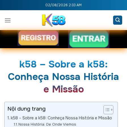
Skip
02/08/2026 2:33 AM
to
content
k58 – Sobre a k58:
Conheça Nossa História
e Missão
Nội dung trang
k58 – Sobre a k58: Conheça Nossa História e Missão
Nossa História: De Onde Viemos