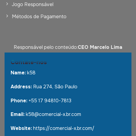
Jogo Responsável
Métodos de Pagamento
Responsável pelo conteúdo:
CEO Marcelo Lima
Contate-nos
Name:
k58
Address:
Rua 274, São Paulo
Phone:
+55 17 94810-7813
Email:
k58@comercial-x.br.com
Website:
https://comercial-x.br.com/