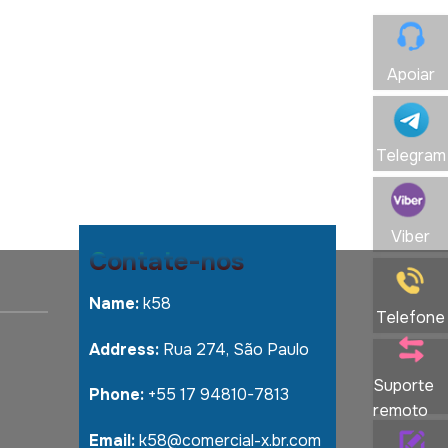
Apoiar
Telegram
Viber
Contate-nos
Name:
k58
Telefone
Address:
Rua 274, São Paulo
Suporte
Phone:
+55 17 94810-7813
remoto
Email:
k58@comercial-x.br.com