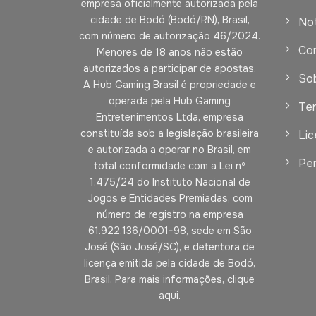
empresa oficialmente autorizada pela
cidade de Bodó (Bodó/RN), Brasil,
Not
com número de autorização 46/2024.
Co
Menores de 18 anos não estão
autorizados a participar de apostas.
So
A Hub Gaming Brasil é propriedade e
operada pela Hub Gaming
Te
Entretenimentos Ltda, empresa
constituída sob a legislação brasileira
Li
e autorizada a operar no Brasil, em
Pe
total conformidade com a Lei nº
1.475/24 do Instituto Nacional de
Jogos e Entidades Premiadas, com
número de registro na empresa
61.922.136/0001-98, sede em São
José (São José/SC), e detentora de
licença emitida pela cidade de Bodó,
Brasil. Para mais informações, clique
aqui.