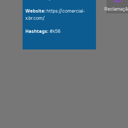
Reclamaçã
Website:
https://comercial-
x.br.com/
Hashtags:
#k58