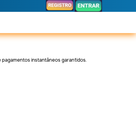
 e pagamentos instantâneos garantidos.