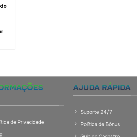
udo
um
FORMAÇÕES
AJUDA RÁPIDA
8
Suporte 24/7
ítica de Privacidade
Política de Bônus
og
Guia de Cadastro