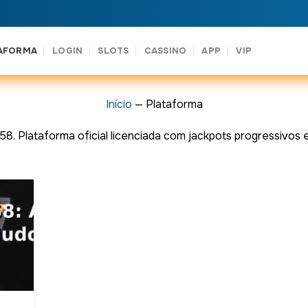
AFORMA
LOGIN
SLOTS
CASSINO
APP
VIP
Início
—
Plataforma
k58. Plataforma oficial licenciada com jackpots progressivos